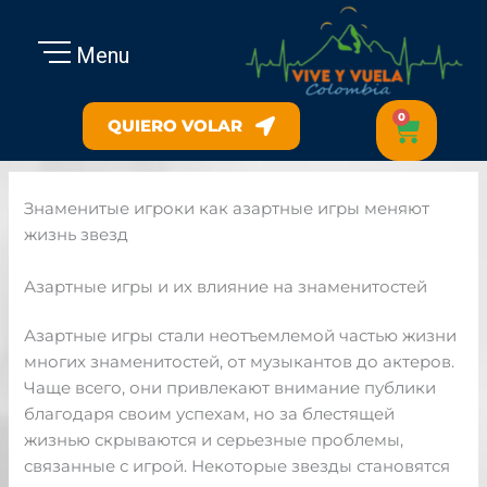
Ir
al
Menu
contenido
0
Cart
QUIERO VOLAR
Знаменитые игроки как азартные игры меняют
жизнь звезд
Азартные игры и их влияние на знаменитостей
Азартные игры стали неотъемлемой частью жизни
многих знаменитостей, от музыкантов до актеров.
Чаще всего, они привлекают внимание публики
благодаря своим успехам, но за блестящей
жизнью скрываются и серьезные проблемы,
связанные с игрой. Некоторые звезды становятся