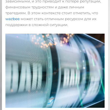
зависимыми, и это приводит к потере репутации,
финансовым трудностям и даже личным
трагедиям. В этом контексте стоит отметить, что
wazbee
может стать отличным ресурсом для их
поддержки в сложной ситуации.