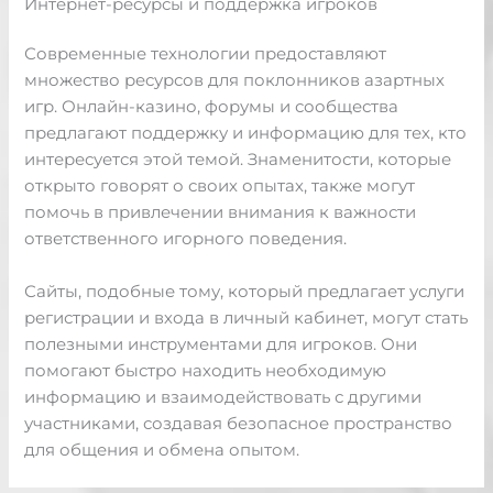
Интернет-ресурсы и поддержка игроков
Современные технологии предоставляют
множество ресурсов для поклонников азартных
игр. Онлайн-казино, форумы и сообщества
предлагают поддержку и информацию для тех, кто
интересуется этой темой. Знаменитости, которые
открыто говорят о своих опытах, также могут
помочь в привлечении внимания к важности
ответственного игорного поведения.
Сайты, подобные тому, который предлагает услуги
регистрации и входа в личный кабинет, могут стать
полезными инструментами для игроков. Они
помогают быстро находить необходимую
информацию и взаимодействовать с другими
участниками, создавая безопасное пространство
для общения и обмена опытом.