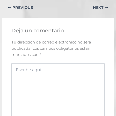
PREVIOUS
NEXT
Deja un comentario
Tu dirección de correo electrónico no será
publicada.
Los campos obligatorios están
marcados con
*
Escribe
aquí...