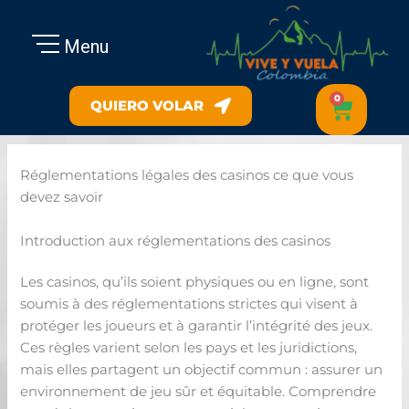
Ir
al
Menu
contenido
0
Cart
QUIERO VOLAR
Réglementations légales des casinos ce que vous
devez savoir
Introduction aux réglementations des casinos
Les casinos, qu’ils soient physiques ou en ligne, sont
soumis à des réglementations strictes qui visent à
protéger les joueurs et à garantir l’intégrité des jeux.
Ces règles varient selon les pays et les juridictions,
mais elles partagent un objectif commun : assurer un
environnement de jeu sûr et équitable. Comprendre