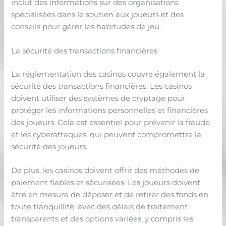
inclut des informations sur des organisations
spécialisées dans le soutien aux joueurs et des
conseils pour gérer les habitudes de jeu.
La sécurité des transactions financières
La réglementation des casinos couvre également la
sécurité des transactions financières. Les casinos
doivent utiliser des systèmes de cryptage pour
protéger les informations personnelles et financières
des joueurs. Cela est essentiel pour prévenir la fraude
et les cyberattaques, qui peuvent compromettre la
sécurité des joueurs.
De plus, les casinos doivent offrir des méthodes de
paiement fiables et sécurisées. Les joueurs doivent
être en mesure de déposer et de retirer des fonds en
toute tranquillité, avec des délais de traitement
transparents et des options variées, y compris les