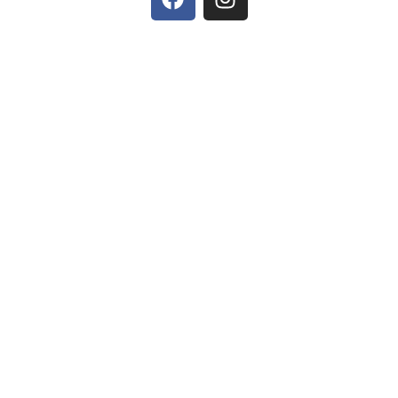
a
n
c
s
e
t
b
a
o
g
o
r
k
a
m