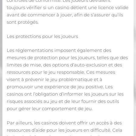
contrôles de conformité. Les joueurs devraient
toujours vérifier si un casino détient une licence valide
avant de commencer à jouer, afin de s’assurer qu’ils
sont protégés.
Les protections pour les joueurs
Les réglementations imposent également des
mesures de protection pour les joueurs, telles que des
limites de mise, des options d’auto-exclusion et des
ressources pour le jeu responsable. Ces mesures
visent à prévenir le jeu problématique et à
promouvoir une expérience de jeu positive. Les
casinos ont l’obligation d’informer les joueurs sur les
risques associés au jeu et de leur fournir des outils
pour gérer leur comportement de jeu.
Par ailleurs, les casinos doivent offrir un accès à des
ressources d’aide pour les joueurs en difficulté. Cela