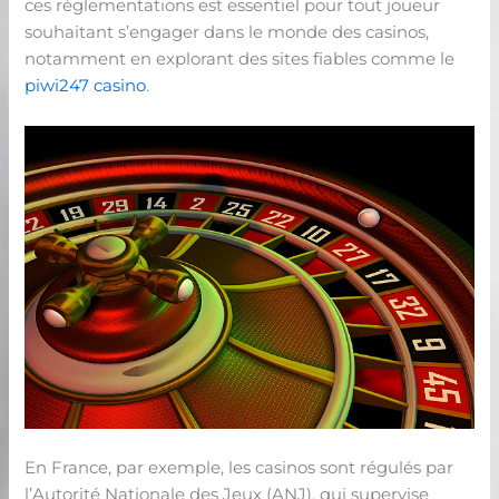
ces réglementations est essentiel pour tout joueur
souhaitant s’engager dans le monde des casinos,
notamment en explorant des sites fiables comme le
piwi247 casino
.
En France, par exemple, les casinos sont régulés par
l’Autorité Nationale des Jeux (ANJ), qui supervise