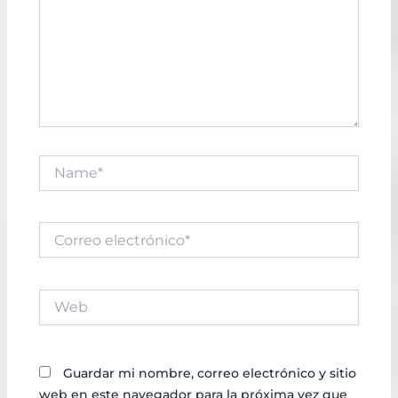
Name*
Correo
electrónico*
Web
Guardar mi nombre, correo electrónico y sitio
web en este navegador para la próxima vez que