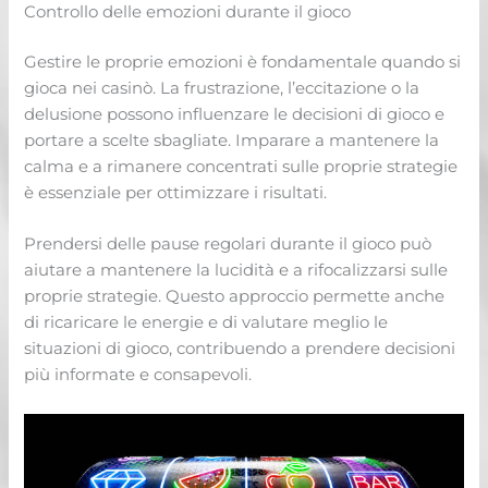
Controllo delle emozioni durante il gioco
Gestire le proprie emozioni è fondamentale quando si
gioca nei casinò. La frustrazione, l’eccitazione o la
delusione possono influenzare le decisioni di gioco e
portare a scelte sbagliate. Imparare a mantenere la
calma e a rimanere concentrati sulle proprie strategie
è essenziale per ottimizzare i risultati.
Prendersi delle pause regolari durante il gioco può
aiutare a mantenere la lucidità e a rifocalizzarsi sulle
proprie strategie. Questo approccio permette anche
di ricaricare le energie e di valutare meglio le
situazioni di gioco, contribuendo a prendere decisioni
più informate e consapevoli.