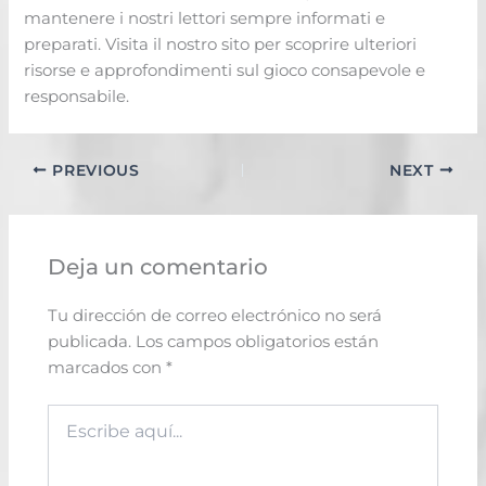
mantenere i nostri lettori sempre informati e
preparati. Visita il nostro sito per scoprire ulteriori
risorse e approfondimenti sul gioco consapevole e
responsabile.
PREVIOUS
NEXT
Deja un comentario
Tu dirección de correo electrónico no será
publicada.
Los campos obligatorios están
marcados con
*
Escribe
aquí...