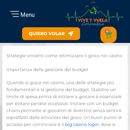
Ir
al
Menu
contenido
0
Cart
QUIERO VOLAR
Strategie vincenti come ottimizzare il gioco nei casino
Importanza della gestione del budget
Quando si gioca nei casinò, una delle strategie più
fondamentali è la gestione del budget. Stabilire un
limite di spesa prima di iniziare a giocare è essenziale
per evitare perdite eccessive. Iniziare con un budget
chiaro permette ai giocatori di divertirsi senza sentirsi
sopraffatti dalle emozioni del gioco. Un buon punto di
accesso per cominciare è il
big casino login
, dove si