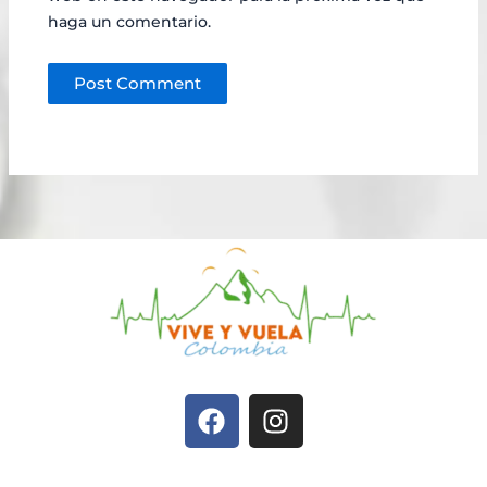
haga un comentario.
F
I
a
n
c
s