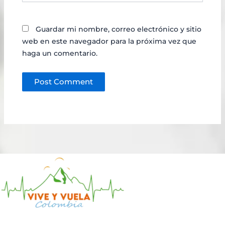
Guardar mi nombre, correo electrónico y sitio
web en este navegador para la próxima vez que
haga un comentario.