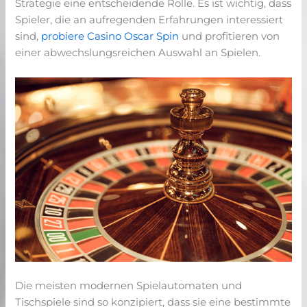
Strategie eine entscheidende Rolle. Es ist wichtig, dass
Spieler, die an aufregenden Erfahrungen interessiert
sind,
probiere Casino Oscar Spin
und profitieren von
einer abwechslungsreichen Auswahl an Spielen.
Die meisten modernen Spielautomaten und
Tischspiele sind so konzipiert, dass sie eine bestimmte