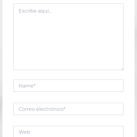
Escribe
aquí...
Name*
Correo
electrónico*
Web