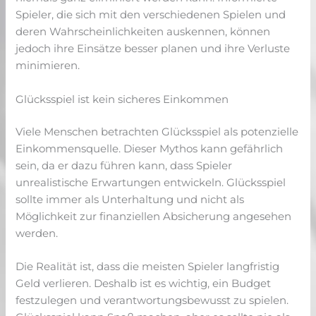
Spieler, die sich mit den verschiedenen Spielen und
deren Wahrscheinlichkeiten auskennen, können
jedoch ihre Einsätze besser planen und ihre Verluste
minimieren.
Glücksspiel ist kein sicheres Einkommen
Viele Menschen betrachten Glücksspiel als potenzielle
Einkommensquelle. Dieser Mythos kann gefährlich
sein, da er dazu führen kann, dass Spieler
unrealistische Erwartungen entwickeln. Glücksspiel
sollte immer als Unterhaltung und nicht als
Möglichkeit zur finanziellen Absicherung angesehen
werden.
Die Realität ist, dass die meisten Spieler langfristig
Geld verlieren. Deshalb ist es wichtig, ein Budget
festzulegen und verantwortungsbewusst zu spielen.