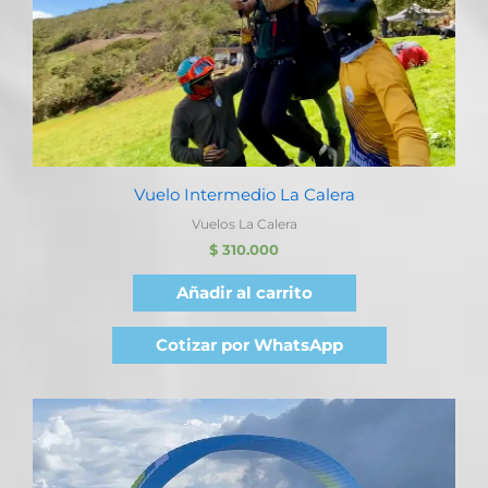
Vuelo Intermedio La Calera
Vuelos La Calera
$
310.000
Añadir al carrito
Cotizar por WhatsApp