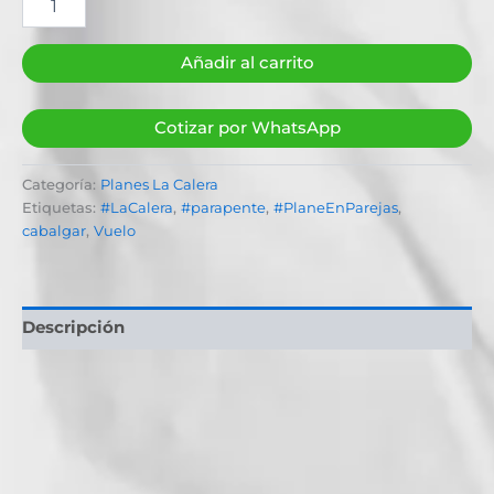
Añadir al carrito
Cotizar por WhatsApp
Categoría:
Planes La Calera
Etiquetas:
#LaCalera
,
#parapente
,
#PlaneEnParejas
,
cabalgar
,
Vuelo
Descripción