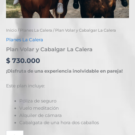
Inicio
/
Planes La Calera
/ Plan Volar y Cabalgar La Calera
Planes La Calera
Plan Volar y Cabalgar La Calera
$
730.000
¡Disfruta de una experiencia inolvidable en pareja!
Este plan incluye:
Póliza de seguro
Vuelo meditación
Alquiler de cámara
Cabalgata de una hora dos caballos