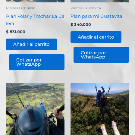
Planes La Calera
Planes Guatavita
Plan Volar y Trochar La Ca
Plan para mi Guatavita
lera
$
340.000
$
831.000
Añadir al carrito
Añadir al carrito
Cotizar por
WhatsApp
Cotizar por
WhatsApp