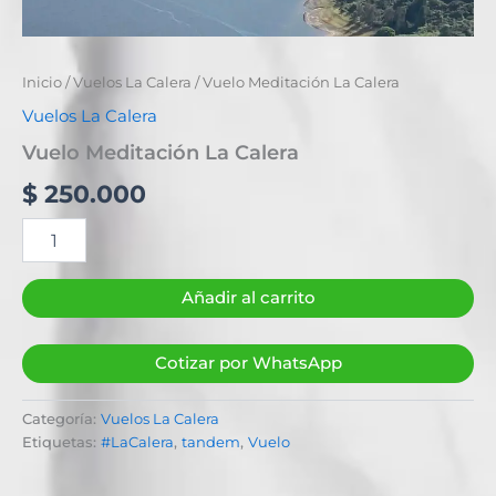
Inicio
/
Vuelos La Calera
/ Vuelo Meditación La Calera
Vuelos La Calera
Vuelo Meditación La Calera
$
250.000
Añadir al carrito
Cotizar por WhatsApp
Categoría:
Vuelos La Calera
Etiquetas:
#LaCalera
,
tandem
,
Vuelo