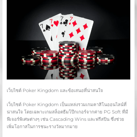
เว็บไซต์ Poker Kingdom และข้อเสนอที่น่าสนใจ
เว็บไซต์ Poker Kingdom เป็นแหล่งรวมเกมคาสิโนออนไลน์ที่
น่าสนใจ โดยเฉพาะเกมสล็อตธีมโป๊กเกอร์จากค่าย PG Soft ที่มี
ฟีเจอร์พิเศษต่างๆ เช่น Cascading Wins และฟรีสปิน ซึ่งช่วย
เพิ่มโอกาสในการชนะรางวัลมากมาย