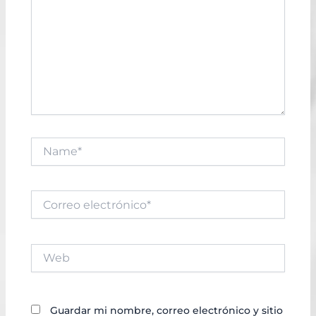
Name*
Correo
electrónico*
Web
Guardar mi nombre, correo electrónico y sitio