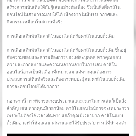
นอกจากนี้ คาสิโนแบบดั้งเดิมยังมีกิจกรรมและการแสดงสดที่
สร้างความบันเทิงให้กับผู้เล่นอย่างต่อเนื่อง ซึ่งเป็นสิ่งที่คาสิโน
ออนไลน์ไม่สามารถมอบให้ได้ เนื่องจากไม่มีบรรยากาศและ
กิจกรรมเหมือนในสถานที่จริง
การเลือกเดิมพันในคาสิโนออนไลน์หรือคาสิโนแบบดั้งเดิม
การเลือกเดิมพันในคาสิโนออนไลน์หรือคาสิโนแบบดั้งเดิมขึ้นอยู่
กับความชอบและความต้องการของแต่ละบุคคล หากคุณชอบ
ความสะดวกสบายและความหลากหลายในการเล่น คาสิโน
ออนไลน์อาจเป็นตัวเลือกที่เหมาะสม แต่หากคุณต้องการ
ประสบการณ์ที่แท้จริงและต้องการพบปะผู้คน คาสิโนแบบดั้งเดิม
อาจจะตอบโจทย์ได้มากกว่า
นอกจากนี้ การพิจารณางบประมาณและเวลาในการเล่นก็เป็นสิ่ง
สำคัญ เช่น หากคุณมีเวลาน้อย คาสิโนออนไลน์อาจจะเหมาะกว่า
เพราะไม่ต้องใช้เวลาเดินทาง แต่ถ้าคุณมีเวลามาก คาสิโนแบบ
ดั้งเดิมอาจทำให้คุณสนุกสนานและได้รับประสบการณ์ที่น่าจดจำ