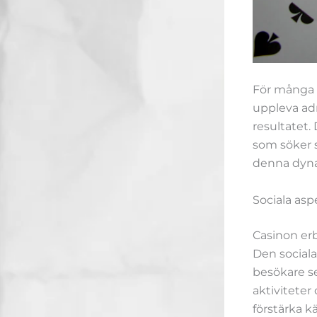
För många s
uppleva ad
resultatet.
som söker s
denna dyn
Sociala asp
Casinon erb
Den social
besökare se
aktiviteter
förstärka k