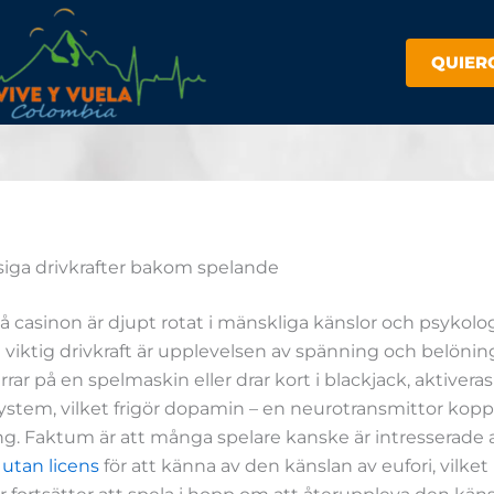
QUIER
iga drivkrafter bakom spelande
 casinon är djupt rotat i mänskliga känslor och psykolo
n viktig drivkraft är upplevelsen av spänning och belönin
rrar på en spelmaskin eller drar kort i blackjack, aktivera
stem, vilket frigör dopamin – en neurotransmittor koppla
g. Faktum är att många spelare kanske är intresserade 
utan licens
för att känna av den känslan av eufori, vilket 