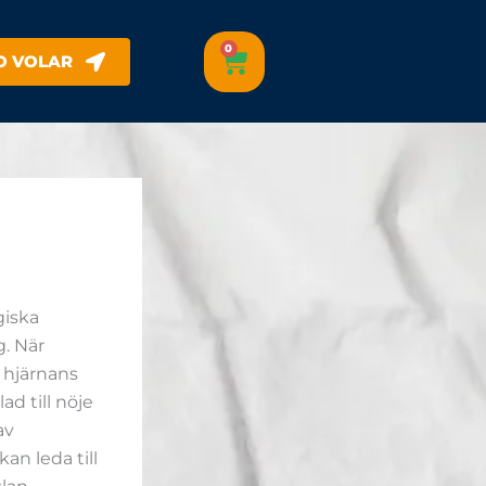
0
Cart
O VOLAR
giska
g. När
s hjärnans
d till nöje
av
kan leda till