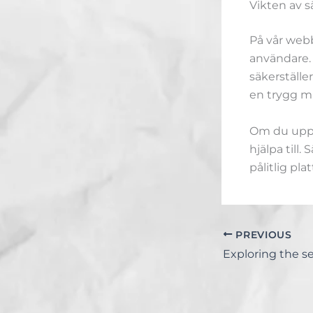
Vikten av 
På vår webb
användare.
säkerställer
en trygg mi
Om du upple
hjälpa till.
pålitlig pla
PREVIOUS