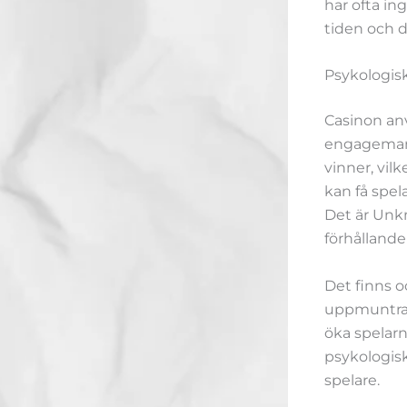
har ofta ing
tiden och d
Psykologis
Casinon anv
engagemang
vinner, vil
kan få spela
Det är Unkn
förhållande
Det finns o
uppmuntra s
öka spelarn
psykologisk
spelare.