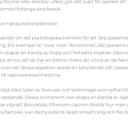
a fönster eller klockor, vilket gör det svårt för spelare a
ärmed förlänga sina besök.
ka manipulationstekniker
änder en rad psykologiska tekniker för att öka spelarna
. Ett exempel är “near miss”-fenomenet, där spelarna 
ket skapar en känsla av hopp och fortsatta insatser. Denn
re att tro att de har en bättre chans att vinna än de fakti
own att dessa aspekter spelar en betydande roll i spela
 till casinoverksamheterna.
ckså olika typer av bonusar och belöningar som syftar till
pelande. Dessa incitament kan skapa en känsla av lojal
as vilja att återvända. Eftersom casinon förstår hur man 
a faktorer, kan detta leda till ökad omsättning och fler 