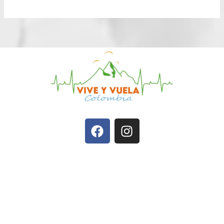
F
I
a
n
c
s
e
t
b
a
o
g
o
r
k
a