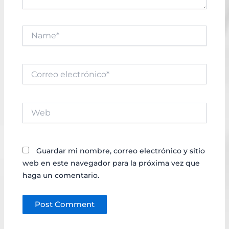
Name*
Correo
electrónico*
Web
Guardar mi nombre, correo electrónico y sitio
web en este navegador para la próxima vez que
haga un comentario.