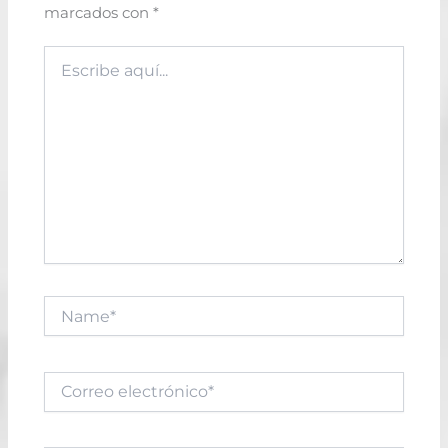
marcados con
*
Escribe
aquí...
Name*
Correo
electrónico*