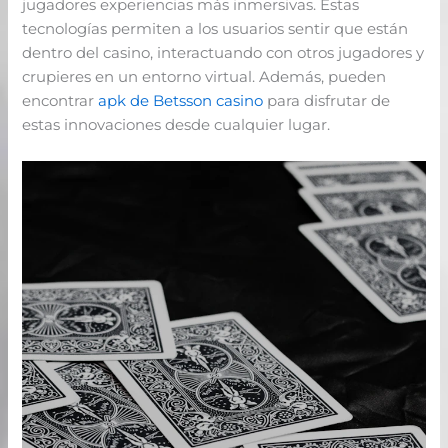
jugadores experiencias más inmersivas. Estas
tecnologías permiten a los usuarios sentir que están
dentro del casino, interactuando con otros jugadores y
crupieres en un entorno virtual. Además, pueden
encontrar
apk de Betsson casino
para disfrutar de
estas innovaciones desde cualquier lugar.