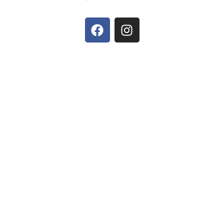
F
I
a
n
c
s
e
t
b
a
o
g
o
r
k
a
m