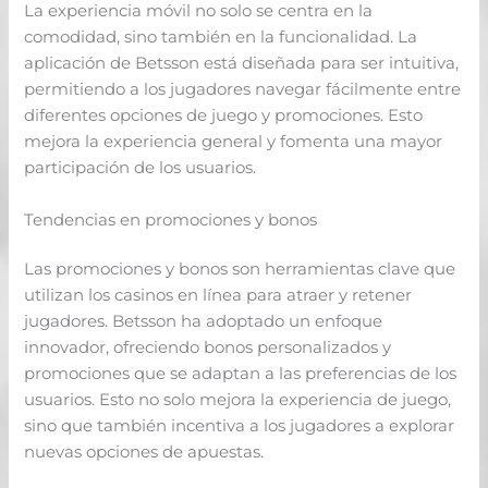
La experiencia móvil no solo se centra en la
comodidad, sino también en la funcionalidad. La
aplicación de Betsson está diseñada para ser intuitiva,
permitiendo a los jugadores navegar fácilmente entre
diferentes opciones de juego y promociones. Esto
mejora la experiencia general y fomenta una mayor
participación de los usuarios.
Tendencias en promociones y bonos
Las promociones y bonos son herramientas clave que
utilizan los casinos en línea para atraer y retener
jugadores. Betsson ha adoptado un enfoque
innovador, ofreciendo bonos personalizados y
promociones que se adaptan a las preferencias de los
usuarios. Esto no solo mejora la experiencia de juego,
sino que también incentiva a los jugadores a explorar
nuevas opciones de apuestas.