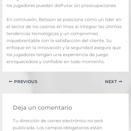
los jugadores puedan disfrutar sin preocupaciones.
En conclusión, Betsson se posiciona como un líder en
el sector de los casinos en línea al integrar las últimas
tendencias tecnológicas y un compromiso
inquebrantable con la satisfacción del cliente. Su
enfoque en la innovación y la seguridad asegura que
los jugadores tengan una experiencia de juego
enriquecedora y confiable en todo momento.
PREVIOUS
NEXT
Deja un comentario
Tu dirección de correo electrónico no será
publicada.
Los campos obligatorios están