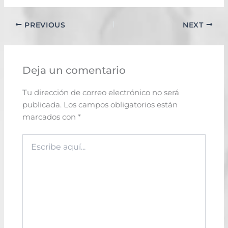
PREVIOUS
NEXT
Deja un comentario
Tu dirección de correo electrónico no será
publicada.
Los campos obligatorios están
marcados con
*
Escribe
aquí...