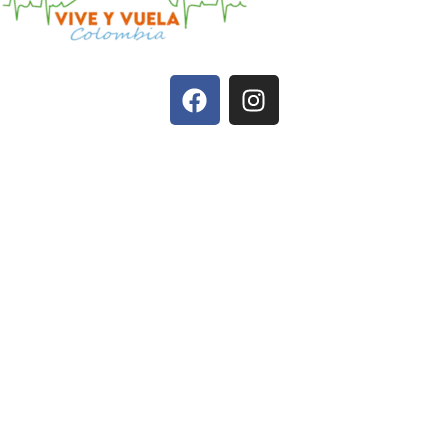
F
I
a
n
c
s
e
t
b
a
o
g
o
r
k
a
m