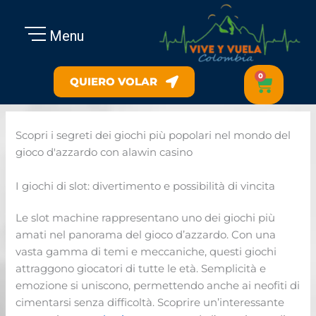
Ir
al
Menu
contenido
0
Cart
QUIERO VOLAR
Scopri i segreti dei giochi più popolari nel mondo del
gioco d'azzardo con alawin casino
I giochi di slot: divertimento e possibilità di vincita
Le slot machine rappresentano uno dei giochi più
amati nel panorama del gioco d’azzardo. Con una
vasta gamma di temi e meccaniche, questi giochi
attraggono giocatori di tutte le età. Semplicità e
emozione si uniscono, permettendo anche ai neofiti di
cimentarsi senza difficoltà. Scoprire un’interessante