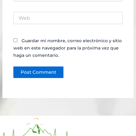
Web
Guardar mi nombre, correo electrónico y sitio
web en este navegador para la próxima vez que
haga un comentario.