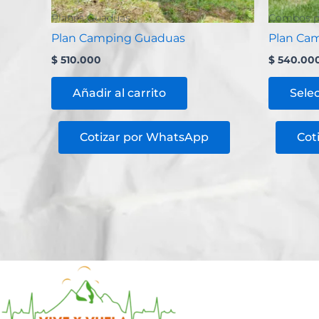
Planes Guaduas
Combos pl
Plan Camping Guaduas
Plan Ca
$
510.000
$
540.00
Añadir al carrito
Sele
Cotizar por WhatsApp
Cot