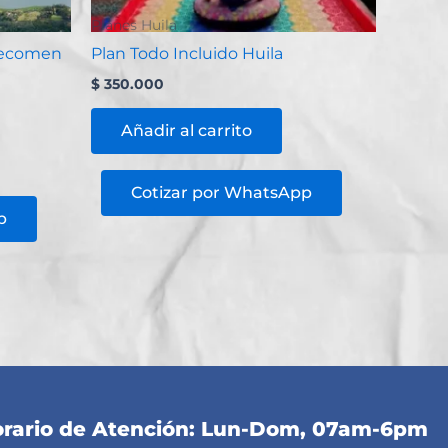
Planes Huila
(Recomen
Plan Todo Incluido Huila
$
350.000
Añadir al carrito
Cotizar por WhatsApp
p
rario de Atención: Lun-Dom, 07am-6pm