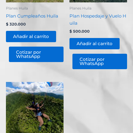
Planes Huila
Planes Huila
Plan Cumpleaños Huila
Plan Hospedaje y Vuelo H
uila
$
320.000
$
500.000
Añadir al carrito
Añadir al carrito
Cotizar por
WhatsApp
Cotizar por
WhatsApp