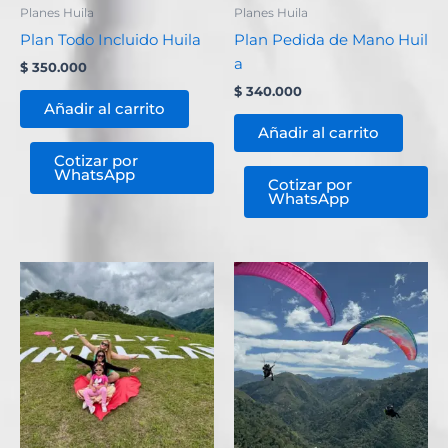
Planes Huila
Planes Huila
Plan Todo Incluido Huila
Plan Pedida de Mano Huil
a
$
350.000
$
340.000
Añadir al carrito
Añadir al carrito
Cotizar por
WhatsApp
Cotizar por
WhatsApp