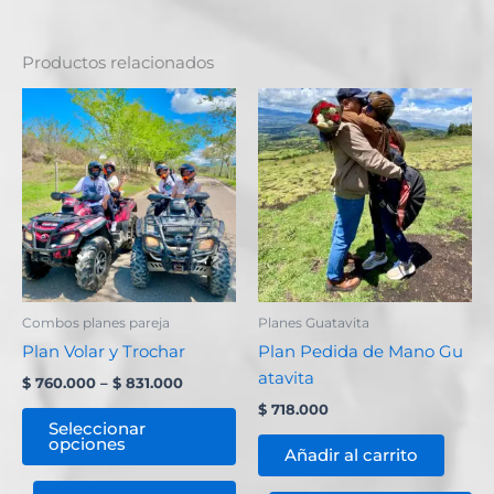
Productos relacionados
Price
Este
range:
producto
$ 760.000
through
tiene
$ 831.000
múltiples
variantes.
Las
opciones
se
pueden
Combos planes pareja
Planes Guatavita
elegir
Plan Volar y Trochar
Plan Pedida de Mano Gu
en
atavita
$
760.000
–
$
831.000
la
$
718.000
página
Seleccionar
opciones
de
Añadir al carrito
producto