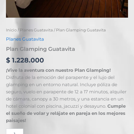
Inicio
/
Planes Guatavita
/ Plan Glamping Guatavita
Planes Guatavita
Plan Glamping Guatavita
$
1.228.000
¡Vive la aventura con nuestro Plan Glamping!
Disfruta de la emoción del parapente y el lujo del
glamping en un entorno natural. Incluye póliza de
seguro, vuelo en parapente de 12 a 17 minutos, alquiler
de cámara, canopy a 30 metros, y una estancia en un
hotel colonial con piscina, jacuzzi y desayuno.
Cumple
el sueño de volar y relájate en pareja en los mejores
paisajes!