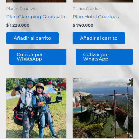
Planes Guatavita
Planes Guaduas
Plan Glamping Guatavita
Plan Hotel Guaduas
$
1.228.000
$
740.000
Añadir al carrito
Añadir al carrito
Cotizar por
Cotizar por
WhatsApp
WhatsApp