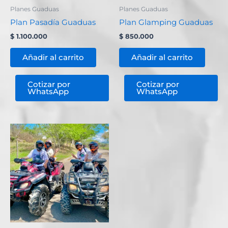
Planes Guaduas
Planes Guaduas
Plan Pasadía Guaduas
Plan Glamping Guaduas
$
1.100.000
$
850.000
Añadir al carrito
Añadir al carrito
Cotizar por
Cotizar por
WhatsApp
WhatsApp