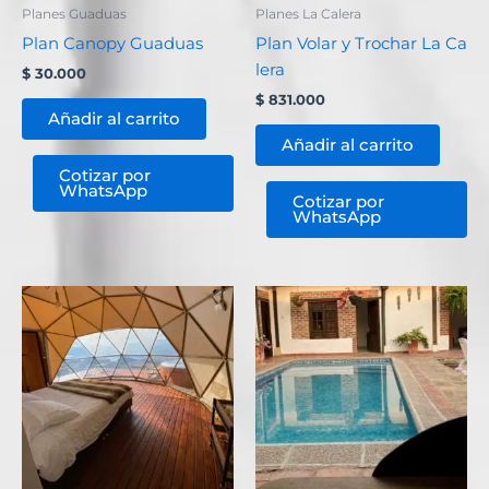
Planes Guaduas
Planes La Calera
Plan Canopy Guaduas
Plan Volar y Trochar La Ca
lera
$
30.000
$
831.000
Añadir al carrito
Añadir al carrito
Cotizar por
WhatsApp
Cotizar por
WhatsApp