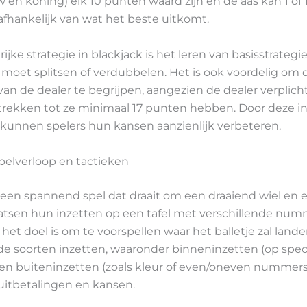
w en koning) elk 10 punten waard zijn en de aas kan 1 of
 afhankelijk van wat het beste uitkomt.
ijke strategie in blackjack is het leren van basisstrategie
moet splitsen of verdubbelen. Het is ook voordelig om 
van de dealer te begrijpen, aangezien de dealer verplich
 trekken tot ze minimaal 17 punten hebben. Door deze in
 kunnen spelers hun kansen aanzienlijk verbeteren.
pelverloop en tactieken
 een spannend spel dat draait om een draaiend wiel en ee
aatsen hun inzetten op een tafel met verschillende nu
 het doel is om te voorspellen waar het balletje zal landen
de soorten inzetten, waaronder binneninzetten (op spec
n buiteninzetten (zoals kleur of even/oneven nummers)
uitbetalingen en kansen.