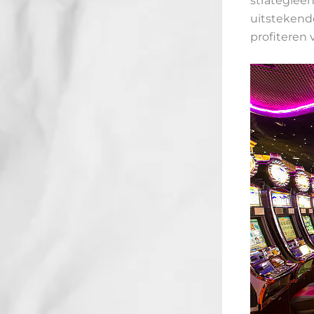
strategieë
uitstekend
profiteren