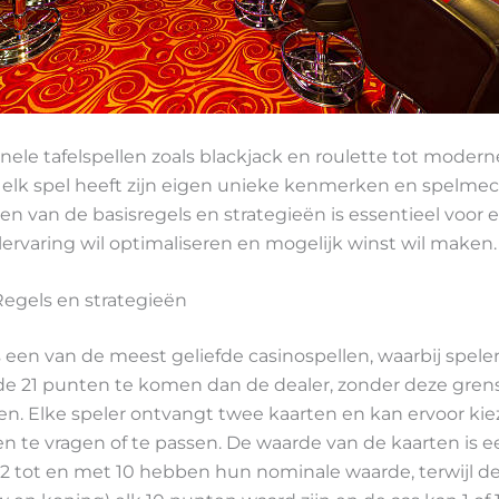
onele tafelspellen zoals blackjack en roulette tot modern
 elk spel heeft zijn eigen unieke kenmerken en spelme
en van de basisregels en strategieën is essentieel voor e
elervaring wil optimaliseren en mogelijk winst wil maken.
Regels en strategieën
s een van de meest geliefde casinospellen, waarbij spele
 de 21 punten te komen dan de dealer, zonder deze gren
den. Elke speler ontvangt twee kaarten en kan ervoor ki
en te vragen of te passen. De waarde van de kaarten is 
2 tot en met 10 hebben hun nominale waarde, terwijl de