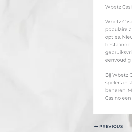
Wbetz Casi
Wbetz Casi
populaire c
opties. Ni
bestaande 
gebruiksvri
eenvoudig 
Bij Wbetz C
spelers in 
beheren. M
Casino een 
PREVIOUS