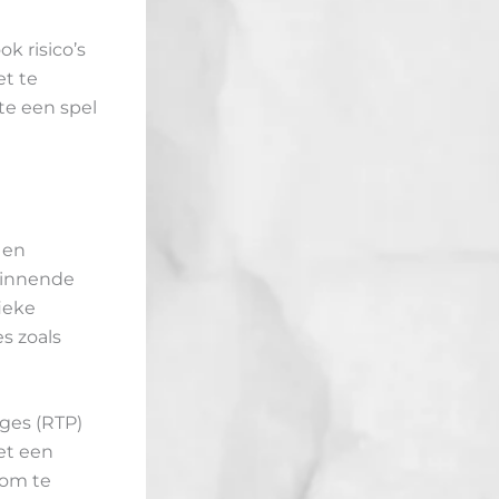
t
k risico’s
et te
te een spel
 en
 winnende
ieke
s zoals
ges (RTP)
et een
 om te