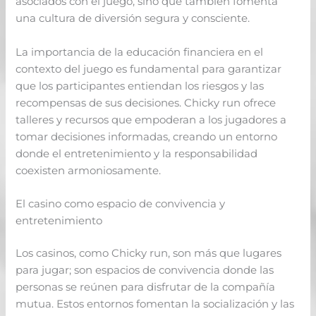
asociados con el juego, sino que también fomenta
una cultura de diversión segura y consciente.
La importancia de la educación financiera en el
contexto del juego es fundamental para garantizar
que los participantes entiendan los riesgos y las
recompensas de sus decisiones. Chicky run ofrece
talleres y recursos que empoderan a los jugadores a
tomar decisiones informadas, creando un entorno
donde el entretenimiento y la responsabilidad
coexisten armoniosamente.
El casino como espacio de convivencia y
entretenimiento
Los casinos, como Chicky run, son más que lugares
para jugar; son espacios de convivencia donde las
personas se reúnen para disfrutar de la compañía
mutua. Estos entornos fomentan la socialización y las