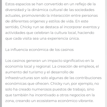
Estos espacios se han convertido en un reflejo de la
diversidad y la dinámica cultural de las sociedades
actuales, promoviendo la interacción entre personas
de diferentes orígenes y estilos de vida. En este
sentido, Chicky run se destaca al incorporar eventos y
actividades que celebran la cultura local, haciendo
que cada visita sea una experiencia única.
La influencia económica de los casinos
Los casinos generan un impacto significativo en la
economía local y regional. La creación de empleos, el
aumento del turismo y el desarrollo de
infraestructuras son solo algunas de las contribuciones
económicas que ofrecen. Chicky run, por ejemplo, no
solo ha creado numerosos puestos de trabajo, sino
que también ha incentivado a otros negocios en la
zona, creando un ecosistema económico vibrante.