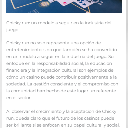
Chicky run: un modelo a seguir en la industria del
juego
Chicky run no solo representa una opción de
entretenimiento, sino que también se ha convertido
en un modelo a seguir en la industria del juego. Su
enfoque en la responsabilidad social, la educación
financiera y la integración cultural son ejemplos de
cómo un casino puede contribuir positivamente a la
sociedad. La gestión consciente y el compromiso con
la comunidad han hecho de este lugar un referente
en el sector.
Al observar el crecimiento y la aceptación de Chicky
run, queda claro que el futuro de los casinos puede
ser brillante si se enfocan en su papel cultural y social.