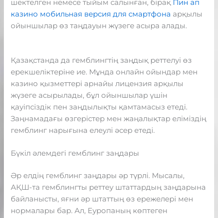
шектелген немесе тыйым салынған, бірақ
Пин ап
казино мобильная версия для смартфона
арқылы
ойыншылар өз таңдауын жүзеге асыра алады.
Қазақстанда да гемблингтің заңдық реттелуі өз
ерекшеліктеріне ие. Мұнда онлайн ойындар мен
казино қызметтері арнайы лицензия арқылы
жүзеге асырылады, бұл ойыншылар үшін
қауіпсіздік пен заңдылықты қамтамасыз етеді.
Заңнамадағы өзгерістер мен жаңалықтар еліміздің
гемблинг нарығына елеулі әсер етеді.
Бүкіл әлемдегі гемблинг заңдары
Әр елдің гемблинг заңдары әр түрлі. Мысалы,
АҚШ-та гемблингты реттеу штаттардың заңдарына
байланысты, яғни әр штаттың өз ережелері мен
нормалары бар. Ал, Еуропаның көптеген