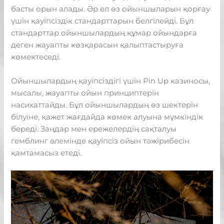
басты орын алады. Әр ел өз ойыншыларын қорғау
үшін қауіпсіздік стандарттарын белгілейді. Бұл
стандарттар ойыншылардың құмар ойындарға
деген жауапты көзқарасын қалыптастыруға
көмектеседі.
Ойыншылардың қауіпсіздігі үшін Pin Up казиносы,
мысалы, жауапты ойын принциптерін
насихаттайды. Бұл ойыншылардың өз шектерін
білуіне, қажет жағдайда көмек алуына мүмкіндік
береді. Заңдар мен ережелердің сақталуы
гемблинг әлемінде қауіпсіз ойын тәжірибесін
қамтамасыз етеді.