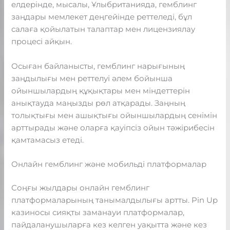
елдерінде, мысалы, Ұлыбританияда, гемблинг
заңдары мемлекет деңгейінде реттеледі, бұл
салаға қойылатын талаптар мен лицензиялау
процесі айқын.
Осыған байланысты, гемблинг нарығының
заңдылығы мен реттелуі әлем бойынша
ойыншылардың құқықтары мен міндеттерін
анықтауда маңызды рөл атқарады. Заңның
толықтығы мен ашықтығы ойыншылардың сенімін
арттырады және оларға қауіпсіз ойын тәжірибесін
қамтамасыз етеді.
Онлайн гемблинг және мобильді платформалар
Соңғы жылдары онлайн гемблинг
платформаларының танымалдылығы артты. Pin Up
казиносы сияқты заманауи платформалар,
пайдаланушыларға кез келген уақытта және кез