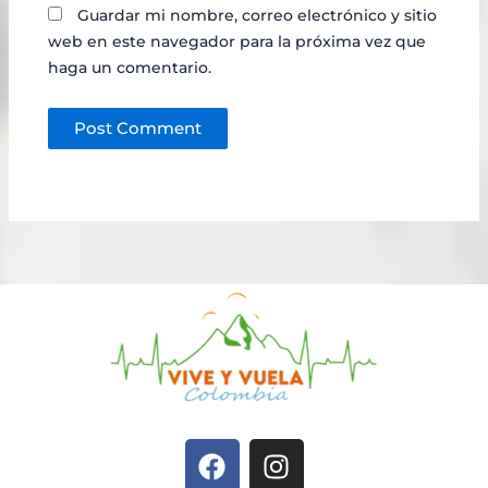
Guardar mi nombre, correo electrónico y sitio
web en este navegador para la próxima vez que
haga un comentario.
F
I
a
n