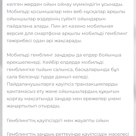
келген жерден ойын ойнау мүмкіндігін ұсынады.
Мобильді қосымшалар мен веб-нұсқалар арқылы
ойыншылар өздерінің сүйікті ойындарын
пайдалана алады. Пин ап казино мобильная
версия для смартфона арқылы мобильді гемблинг
тәжірибесі одан әрі жақсарады.
Мобильді гемблинг заңдары да елдер бойынша
ерекшеленеді. Кейбір елдерде мобильді
гемблингке тыйым салынса, басқаларында бұл
сала белсенді түрде дамып келеді.
Пайдаланушыларға қауіпсіз транзакцияларды
қамтамасыз ету және ойыншылардың құқығын
қорғау мақсатында заңдар мен ережелер үнемі
жаңартылып отырады.
Гемблингтің қауіпсіздігі мен жауапты ойын
Гемблингтің заңдық реттеуінде қауіпсіздік мәселесі