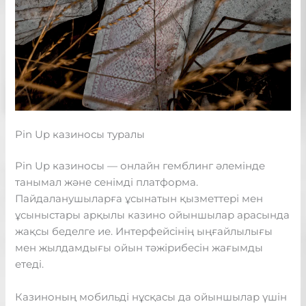
Pin Up казиносы туралы
Pin Up казиносы — онлайн гемблинг әлемінде
танымал және сенімді платформа.
Пайдаланушыларға ұсынатын қызметтері мен
ұсыныстары арқылы казино ойыншылар арасында
жақсы беделге ие. Интерфейсінің ыңғайлылығы
мен жылдамдығы ойын тәжірибесін жағымды
етеді.
Казиноның мобильді нұсқасы да ойыншылар үшін