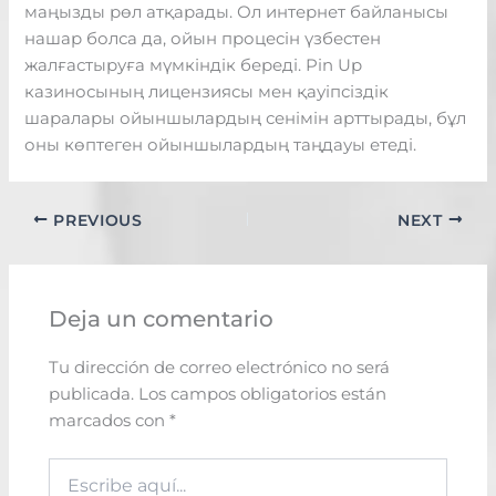
маңызды рөл атқарады. Ол интернет байланысы
нашар болса да, ойын процесін үзбестен
жалғастыруға мүмкіндік береді. Pin Up
казиносының лицензиясы мен қауіпсіздік
шаралары ойыншылардың сенімін арттырады, бұл
оны көптеген ойыншылардың таңдауы етеді.
PREVIOUS
NEXT
Deja un comentario
Tu dirección de correo electrónico no será
publicada.
Los campos obligatorios están
marcados con
*
Escribe
aquí...