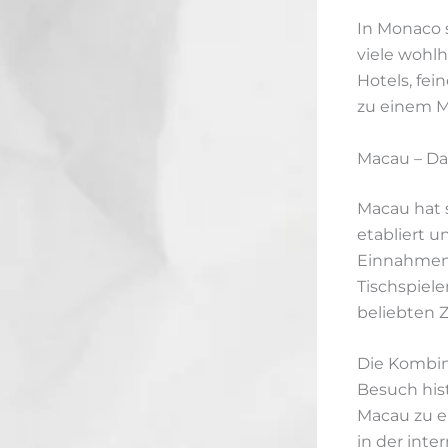
In Monaco s
viele wohlh
Hotels, fe
zu einem M
Macau – Da
Macau hat s
etabliert u
Einnahmen. 
Tischspiel
beliebten Z
Die Kombin
Besuch his
Macau zu ei
in der int