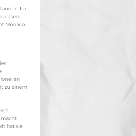
tandort für
xuriösen
cht Monaco
ies
e
tionellen
it zu einem
 dem
, macht
dt hat sie