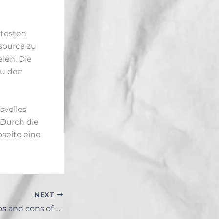
ntesten
ssource zu
elen. Die
zu den
svolles
 Durch die
seite eine
NEXT
Exploring the pros and cons of online gambling versus traditional casinos