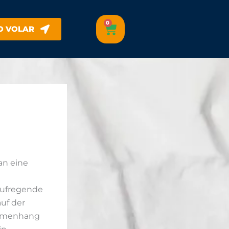
0
Cart
O VOLAR
an eine
 aufregende
uf der
ammenhang