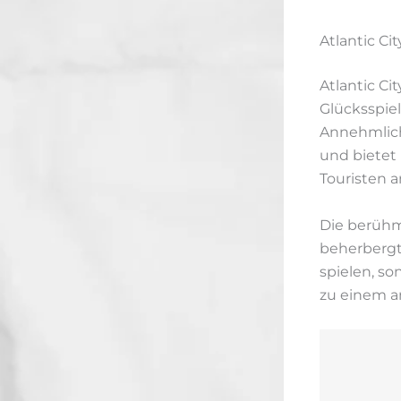
Atlantic Cit
Atlantic Ci
Glücksspie
Annehmlich
und bietet 
Touristen a
Die berühmt
beherbergt
spielen, so
zu einem a