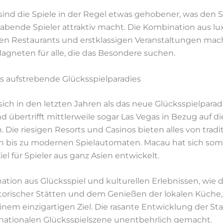
ind die Spiele in der Regel etwas gehobener, was den S
abende Spieler attraktiv macht. Die Kombination aus lu
inen Restaurants und erstklassigen Veranstaltungen ma
agneten für alle, die das Besondere suchen.
s aufstrebende Glücksspielparadies
ich in den letzten Jahren als das neue Glücksspielparad
nd übertrifft mittlerweile sogar Las Vegas in Bezug auf di
Die riesigen Resorts und Casinos bieten alles von tradi
en bis zu modernen Spielautomaten. Macau hat sich som
iel für Spieler aus ganz Asien entwickelt.
ation aus Glücksspiel und kulturellen Erlebnissen, wie
torischer Stätten und dem Genießen der lokalen Küche
nem einzigartigen Ziel. Die rasante Entwicklung der Sta
ernationalen Glücksspielszene unentbehrlich gemacht.