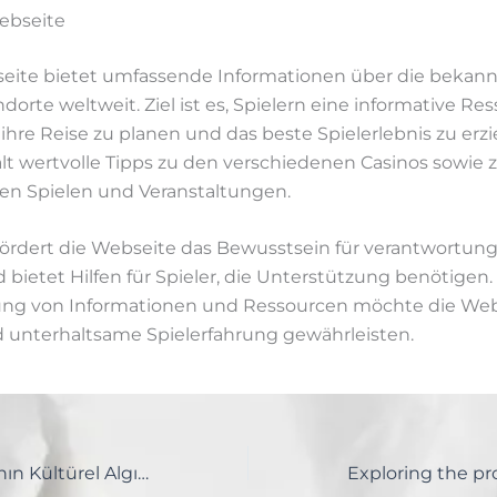
ebseite
eite bietet umfassende Informationen über die bekan
dorte weltweit. Ziel ist es, Spielern eine informative Re
ihre Reise zu planen und das beste Spielerlebnis zu erzi
lt wertvolle Tipps zu den verschiedenen Casinos sowie 
n Spielen und Veranstaltungen.
fördert die Webseite das Bewusstsein für verantwortung
 bietet Hilfen für Spieler, die Unterstützung benötigen.
lung von Informationen und Ressourcen möchte die Web
d unterhaltsame Spielerfahrung gewährleisten.
Kumar Oyunlarının Kültürel Algıları Pinco ile Anlayışınızı Derinleştirin