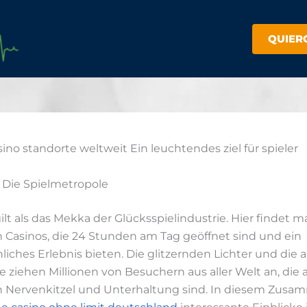
QUIER
no standorte weltweit Ein leuchtendes ziel für spieler
– Die Spielmetropole
ilt als das Mekka der Glücksspielindustrie. Hier findet m
n Casinos, die 24 Stunden am Tag geöffnet sind und ein
liches Erlebnis bieten. Die glitzernden Lichter und die
ziehen Millionen von Besuchern aus aller Welt an, die a
 Nervenkitzel und Unterhaltung sind. In diesem Zus