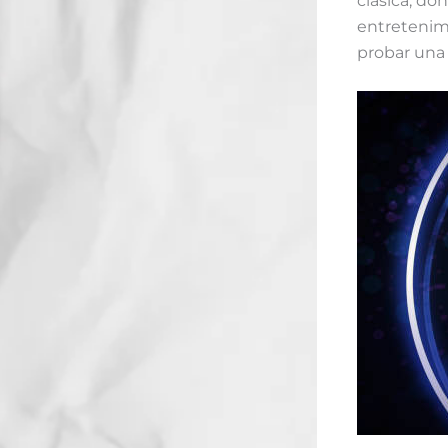
clásica, d
entretenimi
probar una 