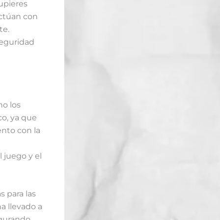
upieres
actúan con
te.
seguridad
ho los
co, ya que
nto con la
 juego y el
 para las
ha llevado a
egurando