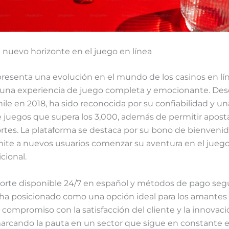
 nuevo horizonte en el juego en línea
resenta una evolución en el mundo de los casinos en lín
 una experiencia de juego completa y emocionante. Des
hile en 2018, ha sido reconocida por su confiabilidad y u
e juegos que supera los 3,000, además de permitir apost
tes. La plataforma se destaca por su bono de bienvenid
mite a nuevos usuarios comenzar su aventura en el jueg
cional.
orte disponible 24/7 en español y métodos de pago seg
 ha posicionado como una opción ideal para los amantes
u compromiso con la satisfacción del cliente y la innovac
arcando la pauta en un sector que sigue en constante e