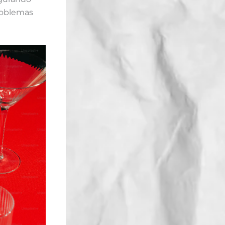
roblemas