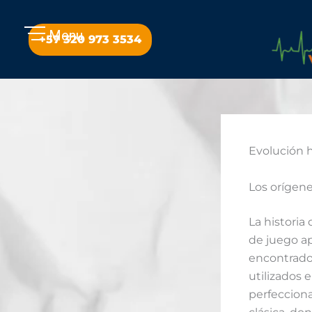
Ir
al
Menu
+57 320 973 3534
contenido
Evolución h
Los orígene
La historia
de juego ap
encontrado 
utilizados 
perfecciona