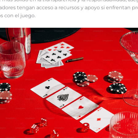
gadores tengan acceso a recursos y apoyo si enfrentan p
s con el juego.