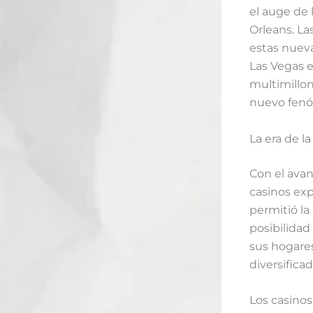
el auge de 
Orleans. La
estas nuev
Las Vegas e
multimillon
nuevo fenó
La era de la
Con el avanc
casinos exp
permitió la
posibilida
sus hogares
diversifica
Los casinos