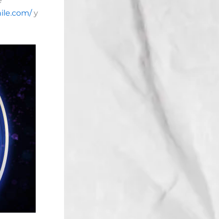
e
hile.com/
y