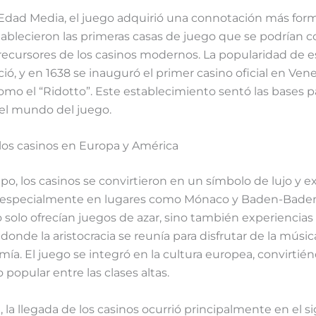
Edad Media, el juego adquirió una connotación más form
establecieron las primeras casas de juego que se podrían c
ecursores de los casinos modernos. La popularidad de e
ció, y en 1638 se inauguró el primer casino oficial en Vene
mo el “Ridotto”. Este establecimiento sentó las bases p
 el mundo del juego.
los casinos en Europa y América
po, los casinos se convirtieron en un símbolo de lujo y e
 especialmente en lugares como Mónaco y Baden-Baden
 solo ofrecían juegos de azar, sino también experiencias 
donde la aristocracia se reunía para disfrutar de la música
mía. El juego se integró en la cultura europea, convirti
popular entre las clases altas.
 la llegada de los casinos ocurrió principalmente en el si