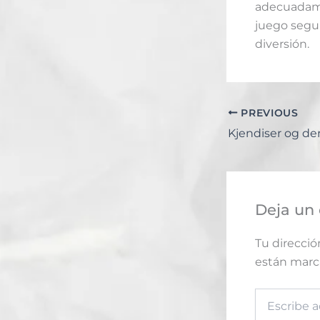
adecuadame
juego segu
diversión.
PREVIOUS
Deja un
Tu direcció
están mar
Escribe
aquí...