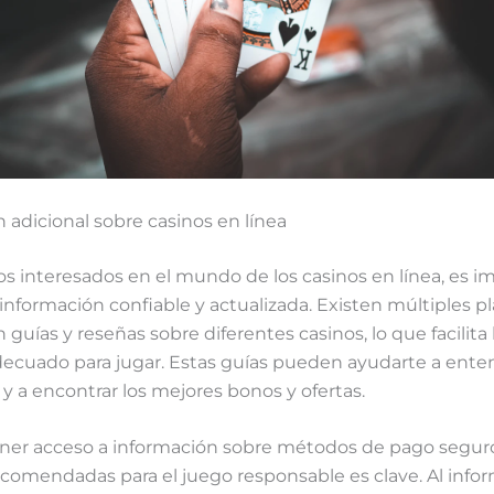
 adicional sobre casinos en línea
os interesados en el mundo de los casinos en línea, es 
información confiable y actualizada. Existen múltiples p
 guías y reseñas sobre diferentes casinos, lo que facilita 
adecuado para jugar. Estas guías pueden ayudarte a ent
y a encontrar los mejores bonos y ofertas.
ner acceso a información sobre métodos de pago segur
ecomendadas para el juego responsable es clave. Al info