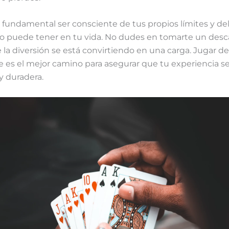
fundamental ser consciente de tus propios límites y de
go puede tener en tu vida. No dudes en tomarte un desc
 la diversión se está convirtiendo en una carga. Jugar 
 es el mejor camino para asegurar que tu experiencia s
y duradera.