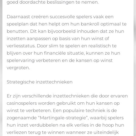
goed doordachte beslissingen te nemen.
Daarnaast creëren succesvolle spelers vaak een
speelplan dat hen helpt om hun bankroll optimaal te
benutten. Dit kan bijvoorbeeld inhouden dat ze hun
inzetten aanpassen op basis van hun winst of
verliesstatus. Door slim te spelen en realistisch te
blijven over hun financiële situatie, kunnen ze hun
spelervaring verbeteren en de kansen op winst
vergroten.
Strategische inzettechnieken
Er zijn verschillende inzettechnieken die door ervaren
casinospelers worden gebruikt om hun kansen op
winst te verbeteren. Een populaire techniek is de
zogenaamde “Martingale-strategie”, waarbij spelers
hun inzet verdubbelen na elk verlies in de hoop hun
verliezen terug te winnen wanneer ze uiteindelijk