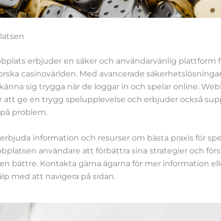
atsen
plats erbjuder en säker och användarvänlig plattform f
forska casinovärlden. Med avancerade säkerhetslösninga
änna sig trygga när de loggar in och spelar online. We
er att ge en trygg spelupplevelse och erbjuder också sup
 på problem.
rbjuda information och resurser om bästa praxis för sp
bplatsen användare att förbättra sina strategier och förs
en bättre. Kontakta gärna ägarna för mer information el
lp med att navigera på sidan.