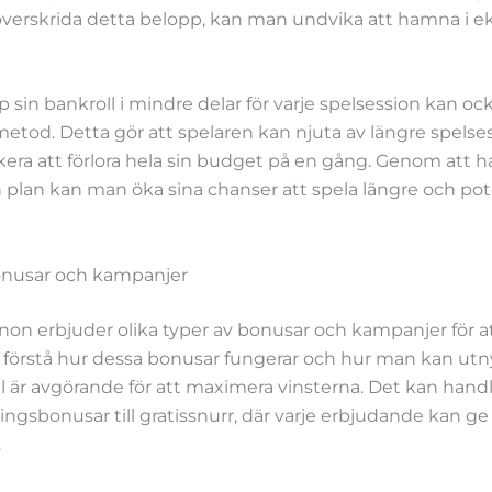
 överskrida detta belopp, kan man undvika att hamna i 
p sin bankroll i mindre delar för varje spelsession kan oc
metod. Detta gör att spelaren kan njuta av längre spelse
skera att förlora hela sin budget på en gång. Genom att ha
in plan kan man öka sina chanser att spela längre och pot
onusar och kampanjer
on erbjuder olika typer av bonusar och kampanjer för at
t förstå hur dessa bonusar fungerar och hur man kan ut
rdel är avgörande för att maximera vinsterna. Det kan handl
ningsbonusar till gratissnurr, där varje erbjudande kan ge
.