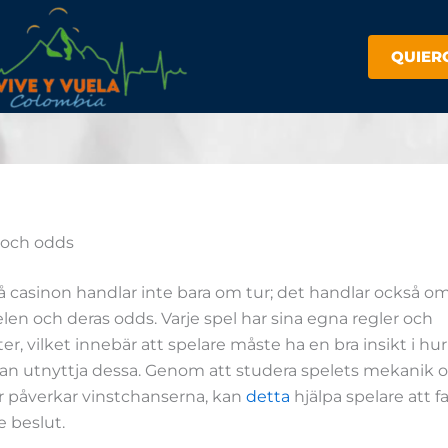
QUIER
 och odds
å casinon handlar inte bara om tur; det handlar också om 
elen och deras odds. Varje spel har sina egna regler och
er, vilket innebär att spelare måste ha en bra insikt i h
an utnyttja dessa. Genom att studera spelets mekanik o
r påverkar vinstchanserna, kan
detta
hjälpa spelare att f
 beslut.