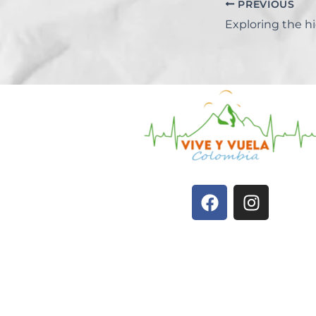
PREVIOUS
F
I
a
n
c
s
e
t
b
a
o
g
o
r