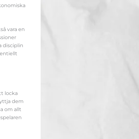
ekonomiska
kså vara en
ssioner
 disciplin
entiellt
t locka
nyttja dem
a om allt
 spelaren