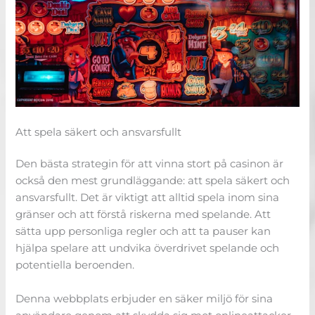
Att spela säkert och ansvarsfullt
Den bästa strategin för att vinna stort på casinon är
också den mest grundläggande: att spela säkert och
ansvarsfullt. Det är viktigt att alltid spela inom sina
gränser och att förstå riskerna med spelande. Att
sätta upp personliga regler och att ta pauser kan
hjälpa spelare att undvika överdrivet spelande och
potentiella beroenden.
Denna webbplats erbjuder en säker miljö för sina