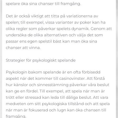
spelare öka sina chanser till framgång.
Det är också viktigt att titta på variationerna av
spelen; till exempel, vissa varianter av poker kan ha
olika regler som påverkar spelets dynamik. Genom att
undersöka de olika alternativen och välja det som
passar ens egen spelstil bäst kan man öka sina
chanser att vinna.
Strategier för psykologiskt spelande
Psykologin bakom spelande är en ofta förbisedd
aspekt när det kommer till casinovinster. Att förstå
hur känslor och sinnesstämning påverkar våra beslut
kan ge en fördel. Till exempel, att spela när man är
trött eller stressad kan leda till dåliga beslut. Att vara
medveten om sitt psykologiska tillstånd och att spela
när man är fokuserad och lugn kan öka chansen till
framgång.