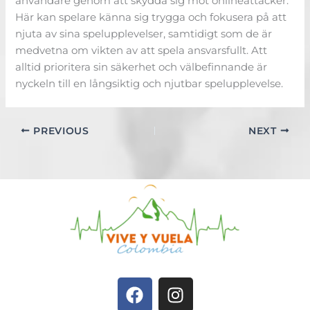
användare genom att skydda sig mot onlineattacker.
Här kan spelare känna sig trygga och fokusera på att
njuta av sina spelupplevelser, samtidigt som de är
medvetna om vikten av att spela ansvarsfullt. Att
alltid prioritera sin säkerhet och välbefinnande är
nyckeln till en långsiktig och njutbar spelupplevelse.
PREVIOUS
NEXT
F
I
a
n