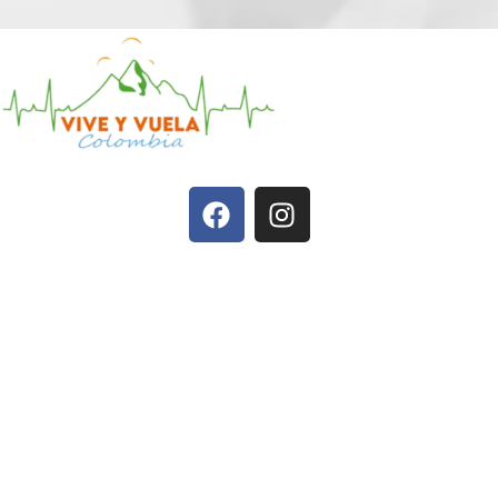
F
I
a
n
c
s
e
t
b
a
o
g
o
r
k
a
m