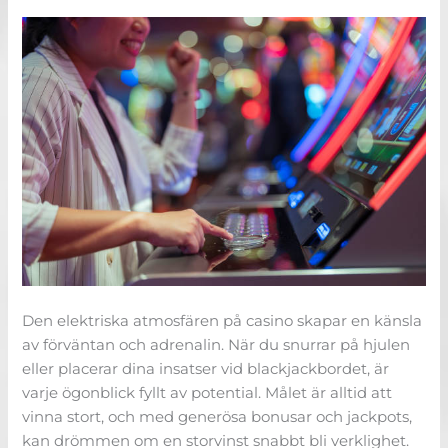
Den elektriska atmosfären på casino skapar en känsla
av förväntan och adrenalin. När du snurrar på hjulen
eller placerar dina insatser vid blackjackbordet, är
varje ögonblick fyllt av potential. Målet är alltid att
vinna stort, och med generösa bonusar och jackpots,
kan drömmen om en storvinst snabbt bli verklighet.