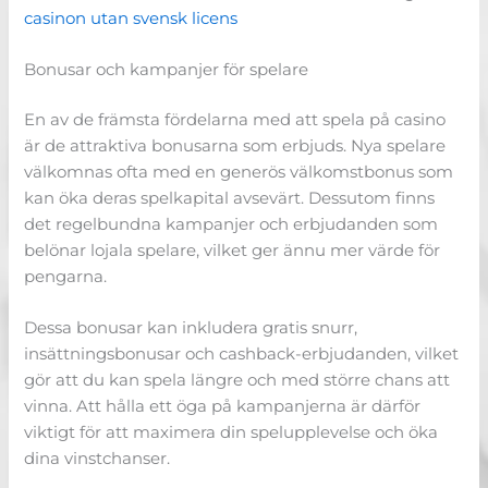
casinon utan svensk licens
Bonusar och kampanjer för spelare
En av de främsta fördelarna med att spela på casino
är de attraktiva bonusarna som erbjuds. Nya spelare
välkomnas ofta med en generös välkomstbonus som
kan öka deras spelkapital avsevärt. Dessutom finns
det regelbundna kampanjer och erbjudanden som
belönar lojala spelare, vilket ger ännu mer värde för
pengarna.
Dessa bonusar kan inkludera gratis snurr,
insättningsbonusar och cashback-erbjudanden, vilket
gör att du kan spela längre och med större chans att
vinna. Att hålla ett öga på kampanjerna är därför
viktigt för att maximera din spelupplevelse och öka
dina vinstchanser.