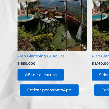
Planes Guaduas
Combos pl
Plan Glamping Guaduas
Plan Gl
$
850.000
$
1.160.0
Añadir al carrito
Sele
Cotizar por WhatsApp
Cot