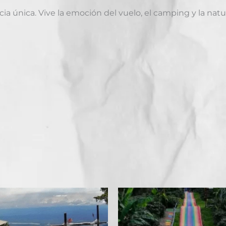
ia única. Vive la emoción del vuelo, el camping y la nat
Este
producto
tiene