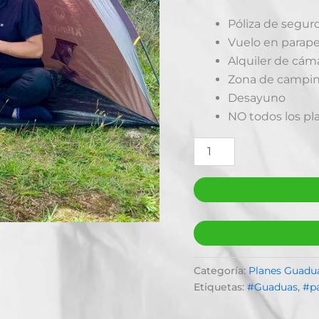
Póliza de segur
Vuelo en parape
Alquiler de cáma
Zona de camping
Desayuno
NO todos los pl
Categoría:
Planes Guadu
Etiquetas:
#Guaduas
,
#p