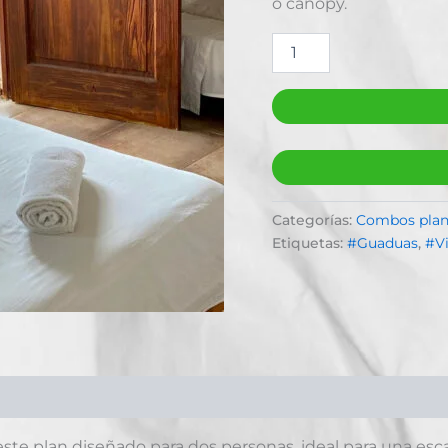
o canopy.
Categorías:
Combos plan
Etiquetas:
#Guaduas
,
#V
ste plan diseñado para dos personas, ideal para una es