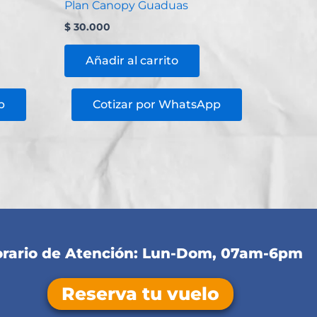
Plan Canopy Guaduas
$
30.000
Añadir al carrito
p
Cotizar por WhatsApp
rario de Atención: Lun-Dom, 07am-6pm
Reserva tu vuelo