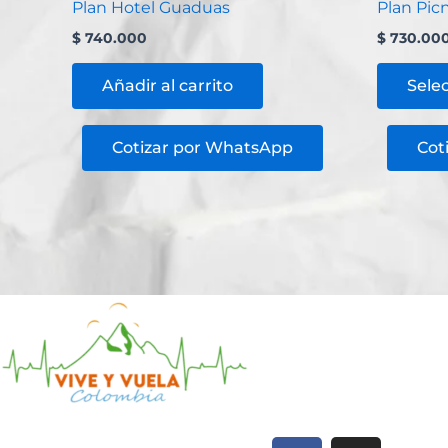
Plan Hotel Guaduas
Plan Pic
$
740.000
$
730.00
Añadir al carrito
Sele
Cotizar por WhatsApp
Cot