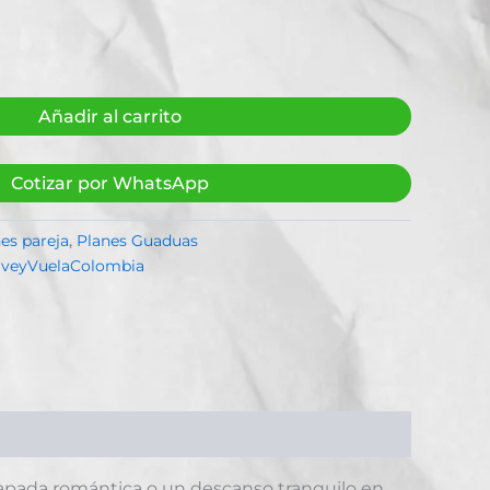
Añadir al carrito
Cotizar por WhatsApp
es pareja
,
Planes Guaduas
iveyVuelaColombia
capada romántica o un descanso tranquilo en