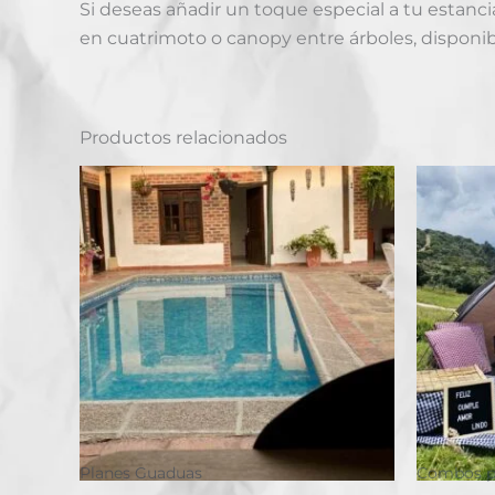
Si deseas añadir un toque especial a tu estan
en cuatrimoto o canopy entre árboles, disponi
Productos relacionados
Planes Guaduas
Combos pl