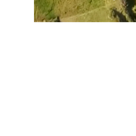
rario de Atención: Lun-Dom, 07am-6pm
Reserva tu vuelo
inicio
Destinos
Vuelos
Combos Planes Parejas