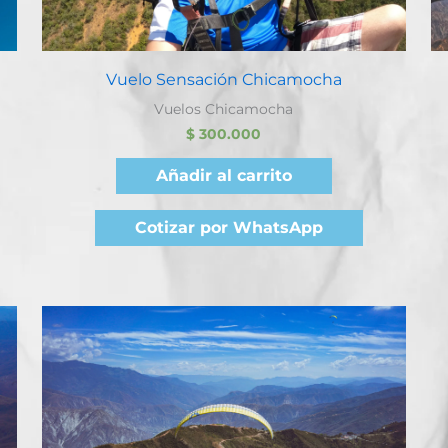
Quick View
Vuelo Sensación Chicamocha
Vuelos Chicamocha
$
300.000
Añadir al carrito
Cotizar por WhatsApp