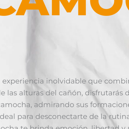
ICAMO
 experiencia inolvidable que combi
de las alturas del cañón, disfrutarás
camocha, admirando sus formaciones
deal para desconectarte de la rutina
cha te brinda emoción, libertad y 