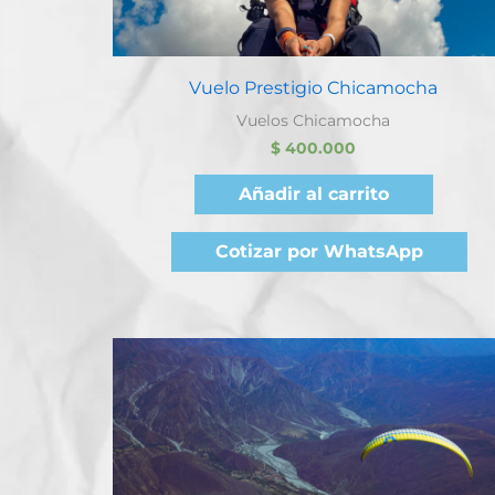
Quick View
Vuelo Prestigio Chicamocha
Vuelos Chicamocha
$
400.000
Añadir al carrito
Cotizar por WhatsApp