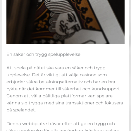
En säker och trygg spelupplevelse
Att spela på nätet ska vara en säker och trygg
upplevelse. Det är viktigt att välja casinon som
erbjuder säkra betalningsalternativ och har en bra
rykte när det kommer till säkerhet och kundsupport.
Genom att välja pålitliga plattformar kan spelare
känna sig trygga med sina transaktioner och fokusera
på spelandet.
Denna webbplats strävar efter att ge en trygg och
säker upplevelse för alla användare. Här kan spelare