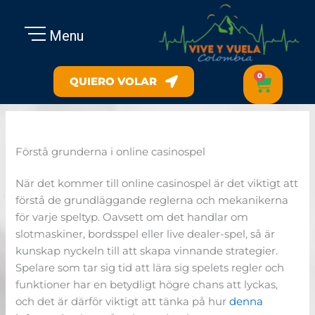
Ir
al
Menu
contenido
0
Cart
QUIERO VOLAR
Förstå grunderna i online casinospel
När det kommer till online casinospel är det viktigt att
förstå de grundläggande reglerna och mekanikerna
för varje speltyp. Oavsett om det handlar om
slotmaskiner, bordsspel eller live dealer-spel, så är
kunskap nyckeln till att skapa vinnande strategier.
Spelare som tar sig tid att lära sig spelets regler och
funktioner har en betydligt högre chans att lyckas,
och det är därför viktigt att tänka på hur
denna