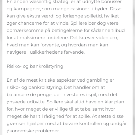
En anden væsentlig strategi er at udnytte bonusser
og kampagner, som mange casinoer tilbyder. Disse
kan give ekstra værdi og forlænge spilletid, hvilket
øger chancerne for at vinde. Spillere bør dog være
opmærksomme på betingelserne for sådanne tilbud
for at maksimere fordelene. Det kræver viden om,
hvad man kan forvente, og hvordan man kan
navigere i usikkerhedens farvande.
Risiko- og bankrollstyring
En af de mest kritiske aspekter ved gambling er
risiko- og bankrollstyring. Det handler om at
balancere de penge, der investeres i spil, med det
ønskede udbytte. Spillere skal altid have en klar plan
for, hvor meget de er villige til at tabe, samt hvor
meget de har til rådighed for at spille. At sætte disse
grænser hjælper med at bevare kontrollen og undgår
økonomiske problemer.