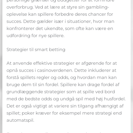
personlige grænser og budgetter for at forhindre
overforbrug. Ved at lære at styre sin gambling-
oplevelse kan spillere forbedre deres chancer for
succes. Dette gælder især i situationer, hvor man
konfronterer det ukendte, som ofte kan være en
udfordring for nye spillere.
Strategier til smart betting
At anvende effektive strategier er afgørende for at
opnå succes i casinoverdenen. Dette inkluderer at
forstå spillets regler og odds, og hvordan man kan
bruge dem til sin fordel. Spillere kan drage fordel af
grundlæggende strategier som at spille ved bord
med de bedste odds og undgå spil med høj husfordel.
Det er også vigtigt at variere sin tilgang afhængigt af
spillet; poker kræver for eksempel mere strategi end
automatspil.